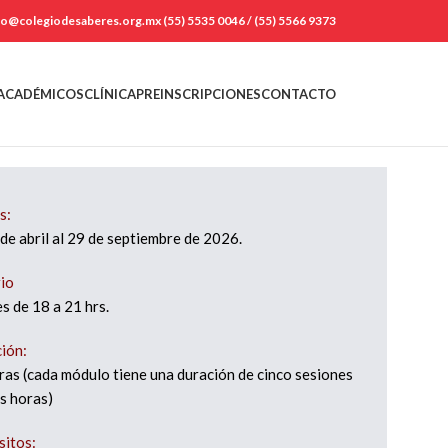
fo@colegiodesaberes.org.mx (55) 5535 0046 / (55) 5566 9373
ACADÉMICOS
CLÍNICA
PREINSCRIPCIONES
CONTACTO
s:
 de abril al 29 de septiembre de 2026.
io
s de 18 a 21 hrs.
ión:
ras (cada módulo tiene una duración de cinco sesiones
es horas)
sitos: