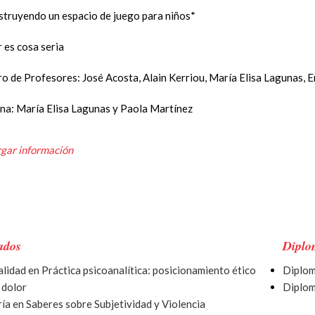
struyendo un espacio de juego para niños*
 es cosa seria
ro de Profesores: José Acosta, Alain Kerriou, Marí­a Elisa Lagunas,
na: Marí­a Elisa Lagunas y Paola Martínez
gar información
ados
Diplo
lidad en Práctica psicoanalí­tica: posicionamiento ético
Diplom
 dolor
Diplom
í­a en Saberes sobre Subjetividad y Violencia