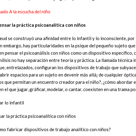
ado A la escucha del niño
ensar la práctica psicoanalí­tica con niños
ud se construyó una afinidad entre lo infantil y lo inconsciente, por
in embargo, hay particularidades en la psique del pequeño sujeto que 
n pensar el psicoanálisis con niños como un dispositivo específico, 
ílisis no hay separación entre teoría y práctica. La llamada técnica
ue, entrelazados, configuran los dispositivos de trabajo que subyace
abrir espacios para un sujeto en devenir más allá¡ de cualquier óptic
os que permitan un encuentro creador para el niño?, ¿cómo abordar e
en el que jugar, gráficar, modelar, o cantar, coexisten en una trama 
ar lo infantil
sar la práctica psicoanalítica con niños
ómo fabricar dispositivos de trabajo analítico con niños?