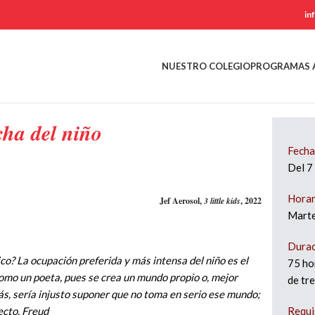
in
NUESTRO COLEGIO
PROGRAMAS 
ha del niño
Fecha
Del 7
Horar
Jef Aerosol,
3 little kids
, 2022
Marte
Durac
co? La ocupación preferida y más intensa del niño es el
75 ho
como un poeta, pues se crea un mundo propio o, mejor
de tr
s, serí­a injusto suponer que no toma en serio ese mundo;
Requi
ecto. Freud